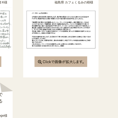
 K様
福島県 カフェくるみの樹様
で
る
oge様