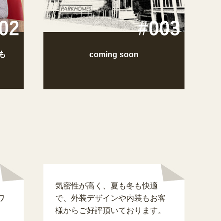
も
coming soon
気密性が高く、夏も冬も快適
ワ
で、外装デザインや内装もお客
様からご好評頂いております。