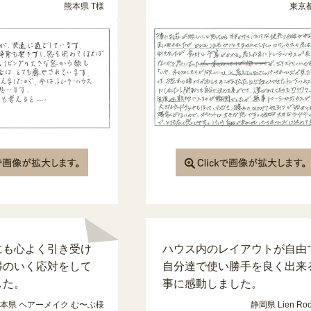
熊本県 T様
東京都
にも心よく引き受け
ハウス内のレイアウトが自由
得のいく応対をして
自分達で使い勝手を良く出来
した。
事に感動しました。
本県 ヘアーメイク む〜ぶ様
静岡県 Lien Ro