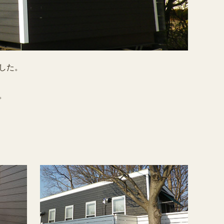
した。
。
。