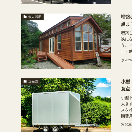
増築
個人活用
点ま
増築
狭に
う。
しく解
202
小型
豆知識
意点
小型
大き
スを
期費用
202