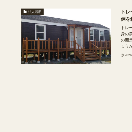
トレ
法人活用
例を
トレ
身の
の開
ょうか
202